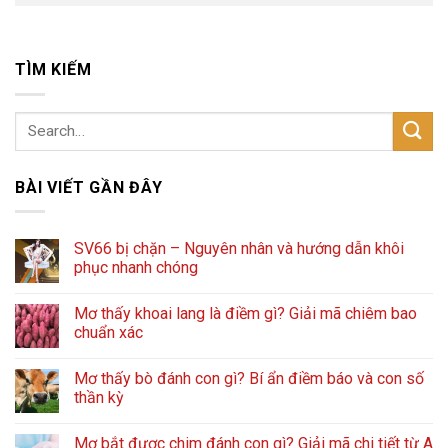
TÌM KIẾM
BÀI VIẾT GẦN ĐÂY
SV66 bị chặn – Nguyên nhân và hướng dẫn khôi
phục nhanh chóng
Mơ thấy khoai lang là điềm gì? Giải mã chiêm bao
chuẩn xác
Mơ thấy bò đánh con gì? Bí ẩn điềm báo và con số
thần kỳ
Mơ bắt được chim đánh con gì? Giải mã chi tiết từ A