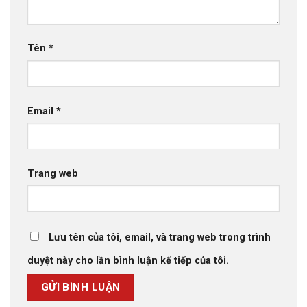
Tên
*
Email
*
Trang web
Lưu tên của tôi, email, và trang web trong trình
duyệt này cho lần bình luận kế tiếp của tôi.