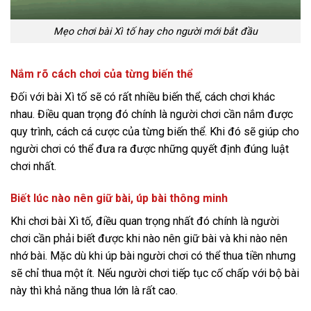
Mẹo chơi bài Xì tố hay cho người mới bắt đầu
Nắm rõ cách chơi của từng biến thể
Đối với bài Xì tố sẽ có rất nhiều biến thể, cách chơi khác
nhau. Điều quan trọng đó chính là người chơi cần nắm được
quy trình, cách cá cược của từng biến thể. Khi đó sẽ giúp cho
người chơi có thể đưa ra được những quyết định đúng luật
chơi nhất.
Biết lúc nào nên giữ bài, úp bài thông minh
Khi chơi bài Xì tố, điều quan trọng nhất đó chính là người
chơi cần phải biết được khi nào nên giữ bài và khi nào nên
nhớ bài. Mặc dù khi úp bài người chơi có thể thua tiền nhưng
sẽ chỉ thua một ít. Nếu người chơi tiếp tục cố chấp với bộ bài
này thì khả năng thua lớn là rất cao.