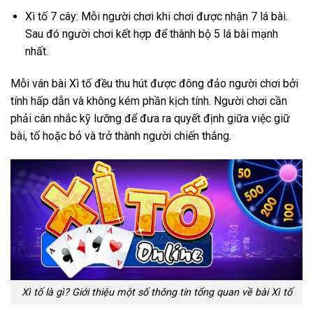
Xì tố 7 cây: Mỗi người chơi khi chơi được nhận 7 lá bài.
Sau đó người chơi kết hợp để thành bộ 5 lá bài mạnh
nhất.
Mỗi ván bài Xì tố đều thu hút được đông đảo người chơi bởi
tính hấp dẫn và không kém phần kịch tính. Người chơi cần
phải cân nhắc kỹ lưỡng để đưa ra quyết định giữa việc giữ
bài, tố hoặc bỏ và trở thành người chiến thắng.
Xì tố là gì? Giới thiệu một số thông tin tổng quan về bài Xì tố