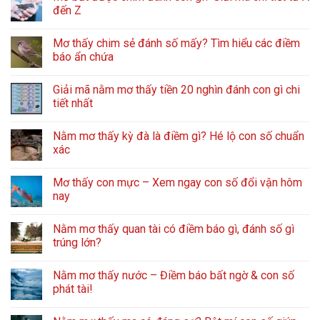
đến Z
Mơ thấy chim sẻ đánh số mấy? Tìm hiểu các điềm
báo ẩn chứa
Giải mã nằm mơ thấy tiền 20 nghìn đánh con gì chi
tiết nhất
Nằm mơ thấy kỳ đà là điềm gì? Hé lộ con số chuẩn
xác
Mơ thấy con mực – Xem ngay con số đổi vận hôm
nay
Nằm mơ thấy quan tài có điềm báo gì, đánh số gì
trúng lớn?
Nằm mơ thấy nước – Điềm báo bất ngờ & con số
phát tài!