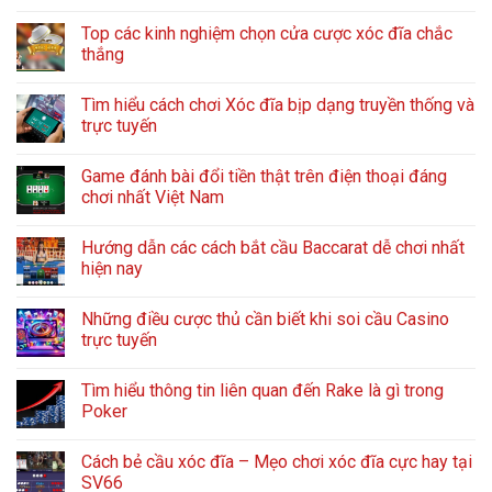
Top các kinh nghiệm chọn cửa cược xóc đĩa chắc
thắng
Tìm hiểu cách chơi Xóc đĩa bịp dạng truyền thống và
trực tuyến
Game đánh bài đổi tiền thật trên điện thoại đáng
chơi nhất Việt Nam
Hướng dẫn các cách bắt cầu Baccarat dễ chơi nhất
hiện nay
Những điều cược thủ cần biết khi soi cầu Casino
trực tuyến
Tìm hiểu thông tin liên quan đến Rake là gì trong
Poker
Cách bẻ cầu xóc đĩa – Mẹo chơi xóc đĩa cực hay tại
SV66