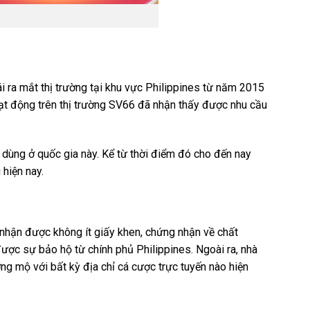
ái ra mắt thị trường tại khu vực Philippines từ năm 2015
oạt động trên thị trường SV66 đã nhận thấy được nhu cầu
dùng ở quốc gia này. Kể từ thời điểm đó cho đến nay
 hiện nay.
đã nhận được không ít giấy khen, chứng nhận về chất
ợc sự bảo hộ từ chính phủ Philippines. Ngoài ra, nhà
ng mộ với bất kỳ địa chỉ cá cược trực tuyến nào hiện