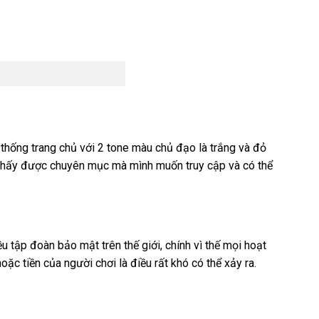
ệ thống trang chủ với 2 tone màu chủ đạo là trắng và đỏ
 thấy được chuyên mục mà mình muốn truy cập và có thể
 tập đoàn bảo mật trên thế giới, chính vì thế mọi hoạt
ặc tiền của người chơi là điều rất khó có thể xảy ra.