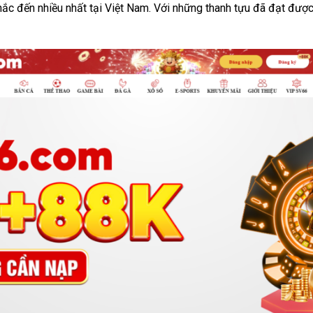
ắc đến nhiều nhất tại Việt Nam. Với những thanh tựu đã đạt được