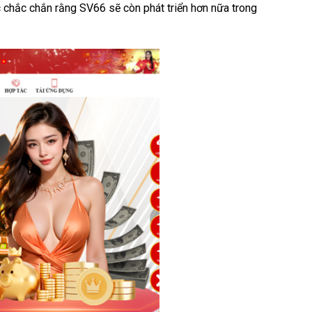
 chắc chắn rằng SV66 sẽ còn phát triển hơn nữa trong