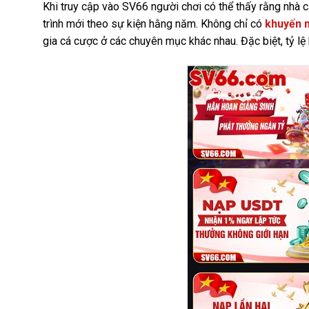
Khi truy cập vào SV66 người chơi có thể thấy rằng nhà cá
trình mới theo sự kiện hằng năm. Không chỉ có
khuyến 
gia cá cược ở các chuyên mục khác nhau. Đặc biệt, tỷ lệ 