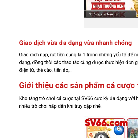
Giao dịch vừa đa dạng vừa nhanh chóng
Giao dịch nạp, rút tiền cũng là 1 trong những yếu tố để 
dạng, đồng thời các thao tác cũng được thực hiện đơn g
điện tử, thẻ cào, tiền ảo,…
Giới thiệu các sản phẩm cá cượ
Kho tàng trò chơi cá cược tại SV66 cực kỳ đa dạng với 
nhiều trò chơi hấp dẫn khi truy cập nhé.